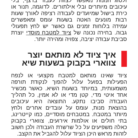
ולסוג המנות מאפשר לצוות לעבוד ברצף, בלי
עיכובים מיותרים ובלי אילתורים. לדוגמה, תנור או
כירת בישול שמיועדים לעבודה רציפה לאורך שעות
רבות מונעים האטה בשעות עומס ומאפשרים
עמידה בלוחות זמנים גם כאשר יש לחץ תפעולי
גבוה. בחירה נכונה של
ציוד למטבח מוסדי
יוצרת
סביבת עבודה יציבה, צפויה ומהירה יותר.
איך ציוד לא מותאם יוצר
צווארי בקבוק בשעות שיא
ציוד שאינו מותאם למטבח מקצועי או לנפח
הפעילות בפועל עלול להפוך לנקודת תורפה
משמעותית, במיוחד בשעות השיא. כאשר מכשיר
אחד איטי מדי, קטן מדי או לא אמין, כל תהליך
העבודה סביבו נתקע. התוצאה היא עיכובים
בהוצאת מנות, עומס על עובדים אחרים ולחץ
מיותר במטבח. במטבחים מוסדיים, כמו קייטרינג,
בתי חולים או אולמות אירועים, צווארי בקבוק
כאלה משפיעים על כל שרשרת העבודה ולכן חשוב
לזהות מראש היכן הציוד עלול להגביל את הקצב.