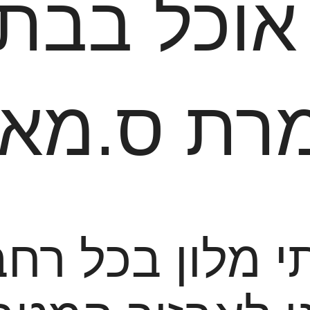
אוכל בבתי
רת ס.מאי
י מלון בכל רחב