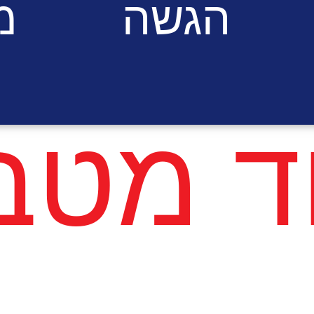
הגשה
מ
וד מטב