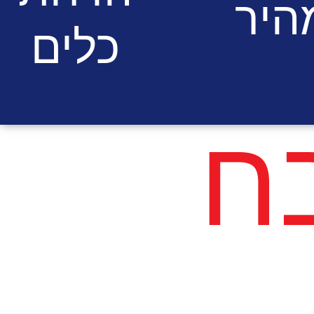
היר
כלים
ח