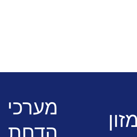
וסדי
ציוד
 והגשה לבתי
מערכי
זון
הדחת