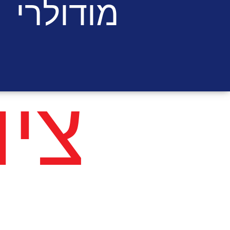
מודולרי
צי