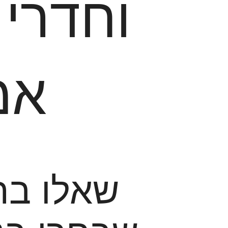
וחדרי 
אמ
שאלו בת