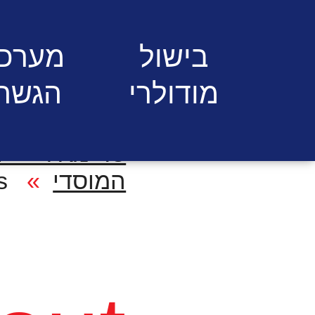
בישול
מערכי
מודולרי
הגשה
ס. מאיר - 
המוסדי
About us