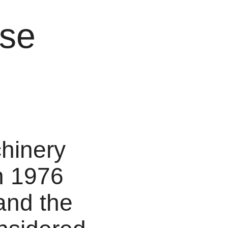
se
hinery
n 1976
 and the