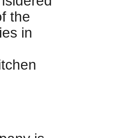
nsidered
f the
es in
itchen