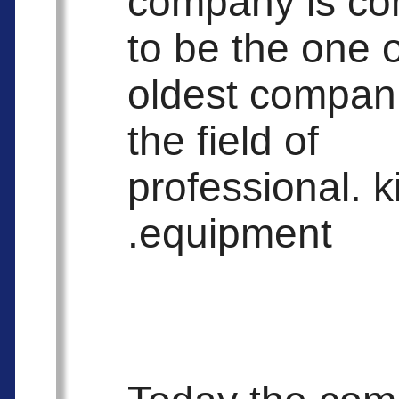
company is co
to be the one o
oldest compani
the field of
professional. k
equipment.