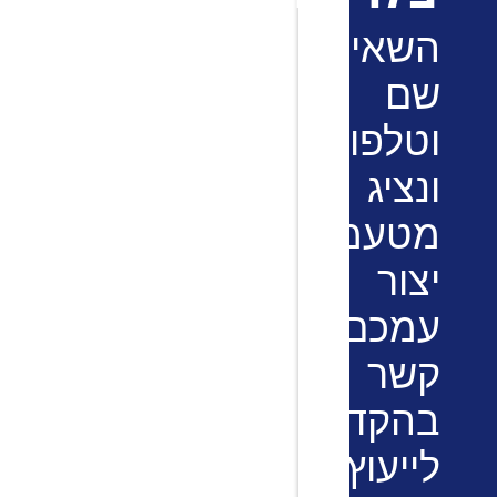
השאירו
שם
וטלפון
ונציג
מטעמנו
יצור
עמכם
קשר
בהקדם
לייעוץ