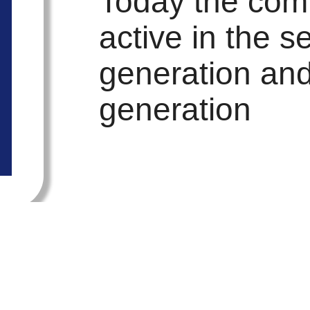
Today the com
active in the 
generation and
generation
Beyond the
uncompromisi