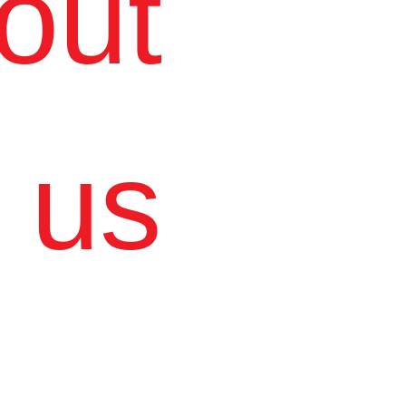
out
us