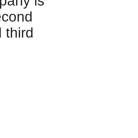
pany is
second
 third
ng