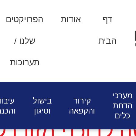
דף
אודות
הפרויקטים
הבית
שלנו /
תערוכות
די
מוצרים למערכי הגשה מוסדיים
עגלות הגשה
אישית
מערכי
קירור
בישול
עיבוד
הדחת
והקפאה
וטיגון
והכנה
כלים
 לדוכני מזון ד