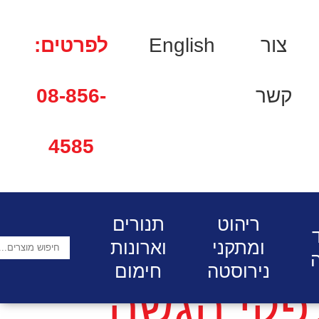
צור
English
לפרטים:
קשר
08-856-
4585
 לדוכני מזון דלפקי הגשה בהתאמה
ריהוט
תנורים
ומתקני
וארונות
נירוסטה
חימום
לפקי הגשה