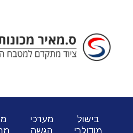
ס. מאיר - ציוד מתק
בישול
מערכי
מז
מודולרי
הגשה
מה