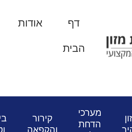
דף
אודות
הבית
דם למטבח המוסדי
פתרונות הדחת כלים
מערכי
ון
קירור
בי
הדחת
יר
והקפאה
וט