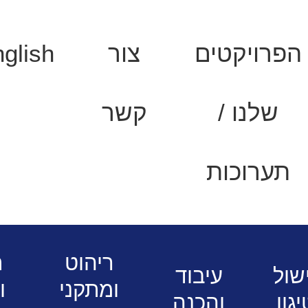
הפרויקטים
צור
glish
שלנו /
קשר
תערוכות
 למסעדות ומוסדות
ריהוט
ת
שול
עיבוד
ומתקני
ו
יגון
והכנה