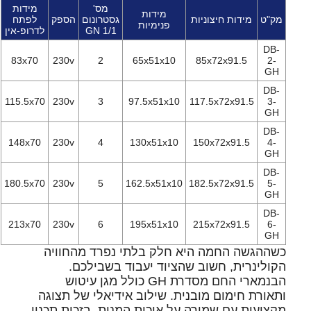
מס'
מידות
מידות
מק"ט
מידות חיצוניות
גסטרונום
הספק
לפתח
פנימיות
1/1 GN
לדרופ-אין
DB-
83x70
230v
2
65x51x10
85x72x91.5
2-
GH
DB-
115.5x70
230v
3
97.5x51x10
117.5x72x91.5
3-
GH
DB-
148x70
230v
4
130x51x10
150x72x91.5
4-
GH
DB-
180.5x70
230v
5
162.5x51x10
182.5x72x91.5
5-
GH
DB-
213x70
230v
6
195x51x10
215x72x91.5
6-
GH
כשההגשה החמה היא חלק בלתי נפרד מהחוויה
הקולינרית, חשוב שהציוד יעבוד בשבילכם.
הבנמארי החם מסדרת GH כולל מגן עיטוש
ותאורת חימום מובנית. שילוב אידיאלי של תצוגה
מקצועית עם שמירה על איכות המנות. בזכות תכנון