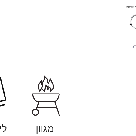
מגוון
לי