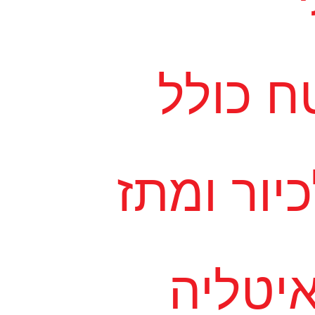
 כולל
יור ומתז
יטליה