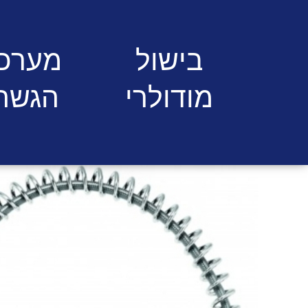
תעשייתיים
ברז קפיץ ארו
בישול
מערכי
מודולרי
הגשה