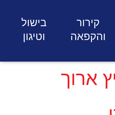
לכיור ומתז תוצרת איטליה
קירור
בישול
והקפאה
וטיגון
ץ ארוך