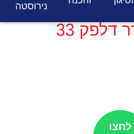
נירוסטה
כיור למקרר דלפק 33
לחצו