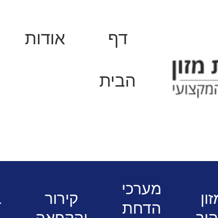
דף
אודות
הבית
פתרונות קירור והקפאה למסעדות ועסק
מערכי
ון
קירור
ב
הדחת
יר
והקפאה