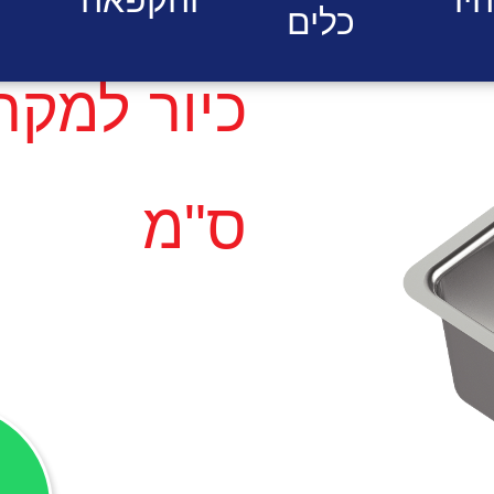
כלים
ס"מ