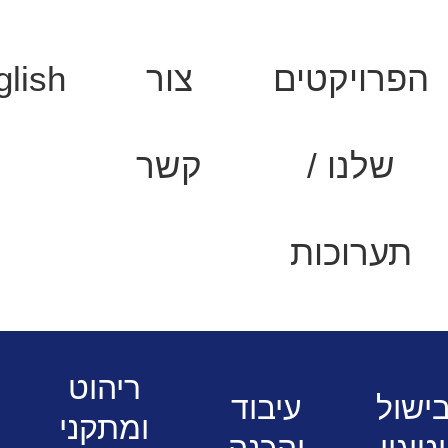
הפרויקטים
צור
glish
שלנו /
קשר
תערוכות
י מזון
כיור למקרר דלפק 33 ס"מ
ריהוט
ישול
עיבוד
ומתקני
וטיגון
והכנה