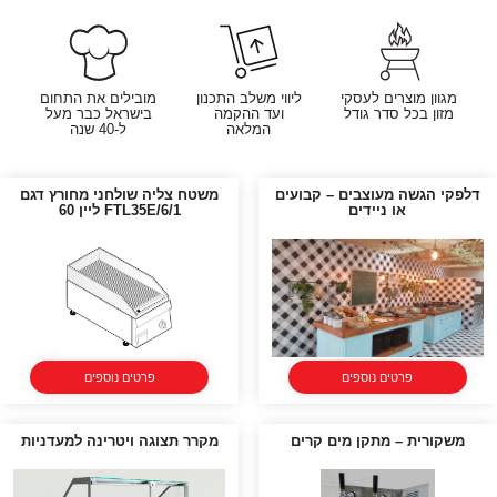
מגוון מוצרים לעסקי
ליווי משלב התכנון
מובילים את התחום
מזון בכל סדר גודל
ועד ההקמה
בישראל כבר מעל
המלאה
ל-40 שנה
דלפקי הגשה מעוצבים – קבועים
משטח צליה שולחני מחורץ דגם
או ניידים
FTL35E/6/1 ליין 60
פרטים נוספים
פרטים נוספים
משקורית – מתקן מים קרים
מקרר תצוגה ויטרינה למעדניות