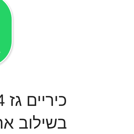
ל
ב
בשילוב אר