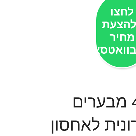
לחצו
הצעת
מחיר
וואטסאפ
כיריים גז 4 מבערים
ונית לאחסון