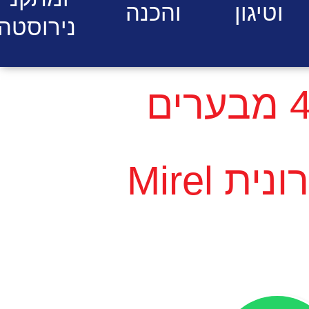
וטיגון
והכנה
נירוסטה
כיריים גז 4 מבערים
ת Mirel