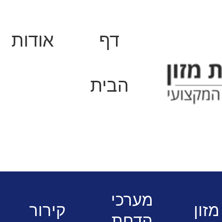
דף
אודות
הבית
ליין בישול מודולרי
בישול מודלורי - לי
ארונית Mirel
מערכי
מזון
קירור
הדחת