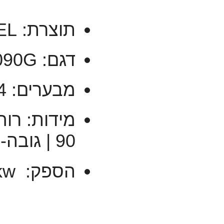
תוצרת: MIREL אירופה
דגם: 90CCS8090G
מבערים: 4
90 | גובה- 90
הספק: 38kw