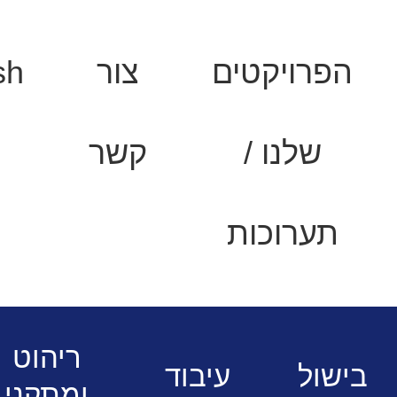
הפרויקטים
צור
sh
שלנו /
קשר
תערוכות
ין 90
כיריים גז 4 מבערים בשילוב
ריהוט
בישול
עיבוד
ומתקני