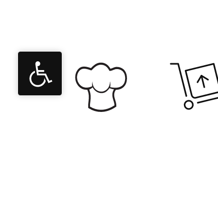
יווי משלב
מובילים את
תכנון ועד
התחום
ההקמה
בישראל כבר
המלאה
מעל ל-40
שנה