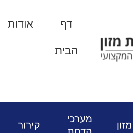
דף
אודות
הבית
ליין בישול מודולרי
בישול מודולרי - לי
חשמלי תחתוןGN2/1 ליין 70
מערכי
מזון
קירור
הדחת