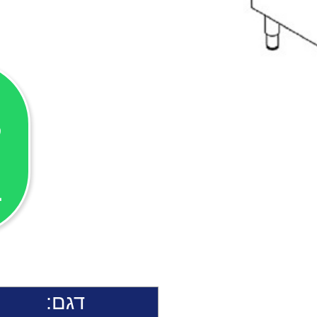
ל
ב
דגם: