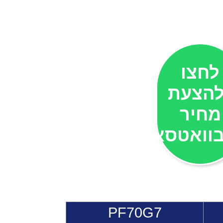
לחצו
הצעת
מחיר
וואטסאפ
PF70G7