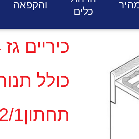
היר
והקפאה
כלים
כולל תנור
תחתוןGN2/1 ליין 70