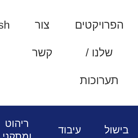
הפרויקטים
צור
sh
שלנו /
קשר
תערוכות
ין 70
כיריים גז 4 ראשים כולל תנור
ריהוט
בישול
עיבוד
ומתקני