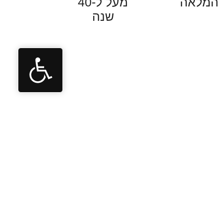
המלאה
מעל ל-40
שנה