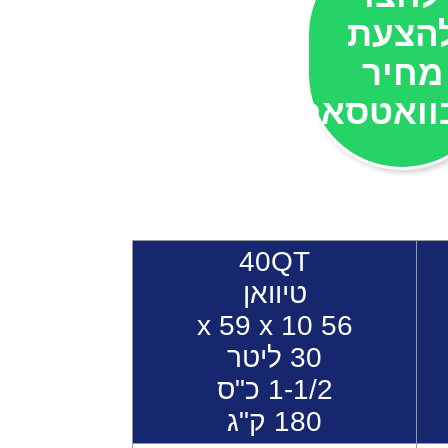
הצעת
מחיר
וואטסאפ
40QT
טיוואן
56 x 59 x 10
30 ליטר
1-1/2 כ"ס
180 ק"ג