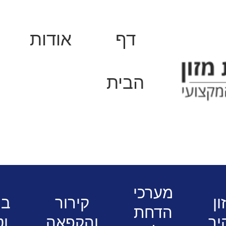
דף
אודות
הבית
ציוד עיבוד והכנת מזון למסעדות ומטבחים
צק
מיקסר תעשייתי 40 ליטר דגם 40QT
מערכי
ון
קירור
בי
הדחת
יר
והקפאה
וט