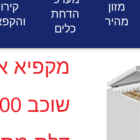
מזון
קירו
הדחת
מהיר
והקפא
כלים
מקפיא א