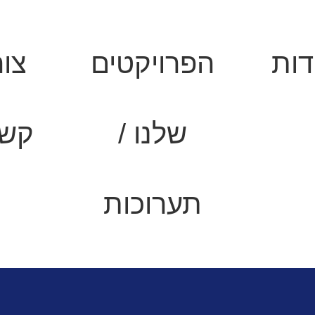
דות
הפרויקטים
צור
שלנו /
קש
תערוכות
ות ועסקי מזון
מקפיאי אחסון |