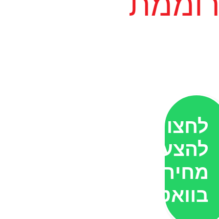
וממת
לחצו
להצעת
מחיר
בוואטסאפ