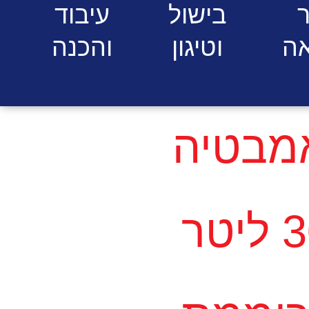
ר
בישול
עיבוד
ה
וטיגון
והכנה
מבטיה
שוכב 300 ליטר