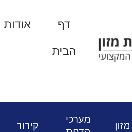
דף
אודות
הבית
פתרונות קירור והקפאה למסעדות ועסק
פק נמוך 2 דלתות נירוסטה GN 1/1 ליין 70
מערכי
מזון
קירור
הדחת