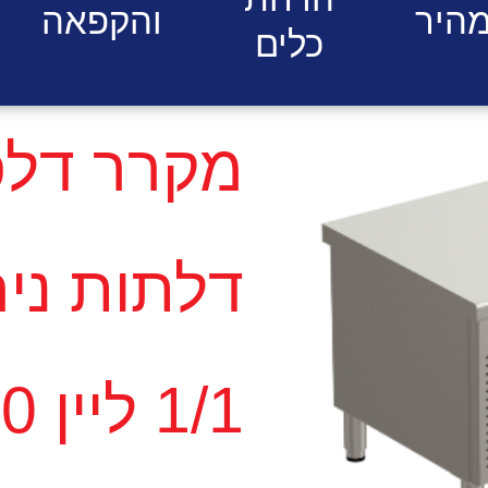
היר
והקפאה
כלים
1/1 ליין 70