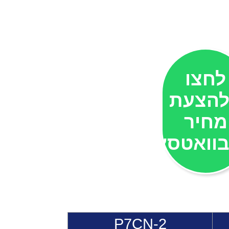
לחצו
הצעת
מחיר
וואטסאפ
P7CN-2