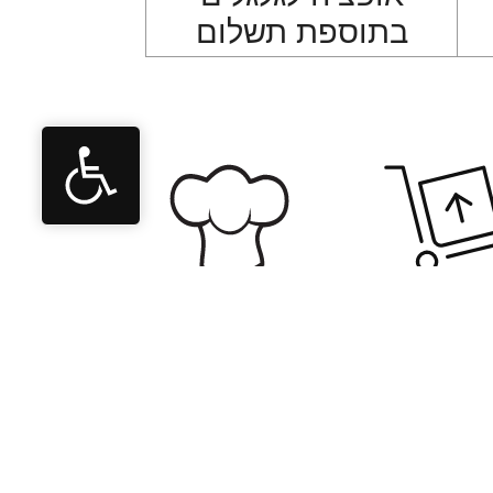
בתוספת תשלום
יווי משלב
מובילים את
תכנון ועד
התחום
ההקמה
בישראל כבר
המלאה
מעל ל-40
שנה