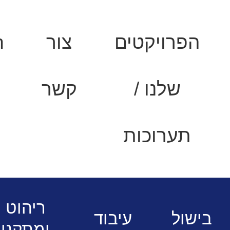
הפרויקטים
צור
h
שלנו /
קשר
תערוכות
י מזון
מקררי דלפק מודולריים - ליין
ריהוט
בישול
עיבוד
ומתקני