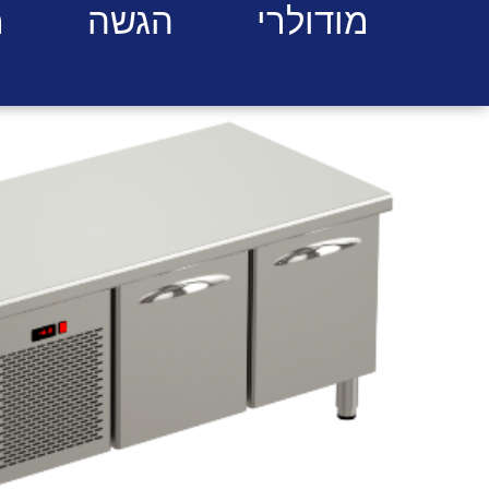
מודולרי
הגשה
מ