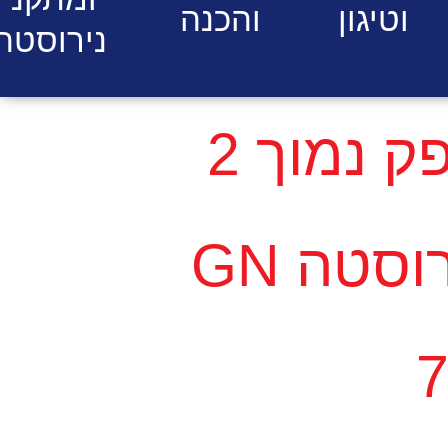
וטיגון
והכנה
נירוסטה
מקרר דלפק נמוך 2
דלתות נירוסטה GN