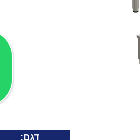
ל
ב
דגם: