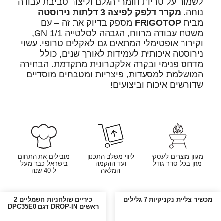
לשמור על טריות חומרי הגלם וליצור סביבת עבודה
נוחה.
מקרר דלפק לפיצה 3 דלתות נירוסטה
מבית
FRIGOTOP
מספק בדיוק את זה – עם
משטח עבודה מרווח, הגבהה לסלטייה 1/1 GN,
וקירור אופטימלי המתאים גם לאקלים טרופי. עשוי
נירוסטה איכותית לעמידות לאורך שנים, כולל
מדחס פנימי ובקרה אלקטרונית מתקדמת. הבחירה
המושלמת למסעדות, פיצריות ומטבחים מוסדיים
שדורשים איכות וביצועים!
מגוון מוצרים לעסקי
ליווי משלב התכנון
מובילים את התחום
מזון בכל סדר גודל
ועד ההקמה
בישראל כבר מעל
המלאה
ל-40 שנה
מכשיר צליית נקניקיות 7 גלילים
כיריים שולחניות חשמליים 2
ראשים DROP-IN דגם DPC35E0