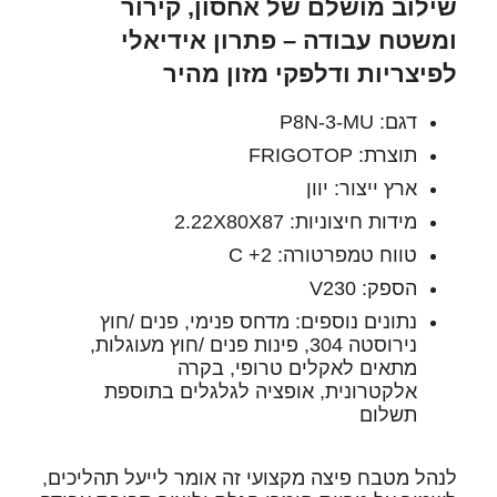
שילוב מושלם של אחסון, קירור
ומשטח עבודה – פתרון אידיאלי
לפיצריות ודלפקי מזון מהיר
דגם: P8N-3-MU
תוצרת: FRIGOTOP
ארץ ייצור: יוון
מידות חיצוניות: 2.22X80X87
טווח טמפרטורה: C +2
הספק: V230
נתונים נוספים: מדחס פנימי, פנים /חוץ
נירוסטה 304, פינות פנים /חוץ מעוגלות,
מתאים לאקלים טרופי, בקרה
אלקטרונית, אופציה לגלגלים בתוספת
תשלום
לנהל מטבח פיצה מקצועי זה אומר לייעל תהליכים,