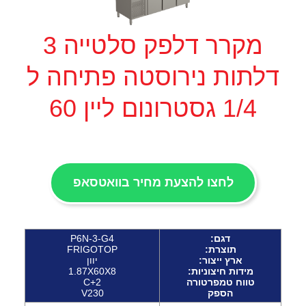
מקרר דלפק סלטייה 3
דלתות נירוסטה פתיחה ל
1/4 גסטרונום ליין 60
לחצו להצעת מחיר בוואטסאפ
דגם:
P6N-3-G4
תוצרת
:
FRIGOTOP
ארץ ייצור:
יוון
מידות חיצוניות:
1.87X60X8
טווח טמפרטורה
C+2
הספק
V230