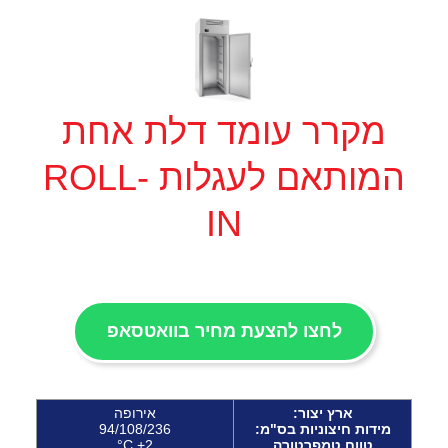
מקרר עומד דלת אחת
המותאם לעגלות ROLL-
IN
לחצו להצעת מחיר בוואטסאפ
ארץ יצור:
אירופה
מידות חיצוניות בס"מ:
94/108/236
טווח טמפרטורה
2+ C°