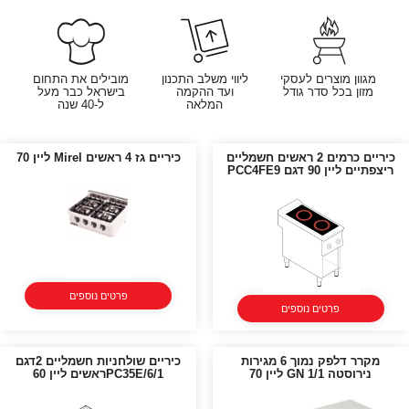
מגוון מוצרים לעסקי
ליווי משלב התכנון
מובילים את התחום
מזון בכל סדר גודל
ועד ההקמה
בישראל כבר מעל
המלאה
ל-40 שנה
כיריים כרמים 2 ראשים חשמליים
כיריים גז 4 ראשים Mirel ליין 70
ריצפתיים ליין 90 דגם PCC4FE9
פרטים נוספים
פרטים נוספים
מקרר דלפק נמוך 6 מגירות
כיריים שולחניות חשמליים 2דגם
נירוסטה GN 1/1 ליין 70
PC35E/6/1ראשים ליין 60