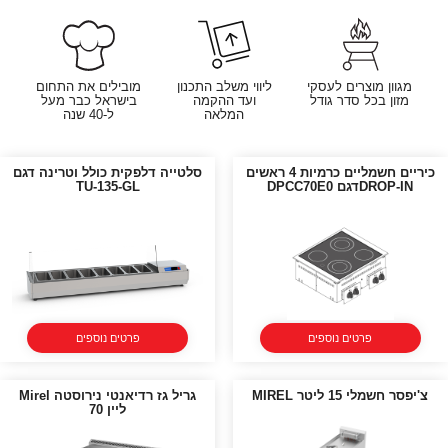
מגוון מוצרים לעסקי
ליווי משלב התכנון
מובילים את התחום
מזון בכל סדר גודל
ועד ההקמה
בישראל כבר מעל
המלאה
ל-40 שנה
כיריים חשמליים כרמיות 4 ראשים
סלטייה דלפקית כולל וטרינה דגם
DROP-INדגם DPCC70E0
TU-135-GL
פרטים נוספים
פרטים נוספים
צ'יפסר חשמלי 15 ליטר MIREL
גריל גז רדיאנטי נירוסטה Mirel
ליין 70