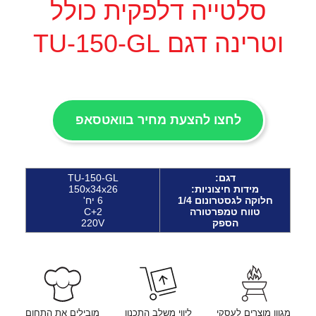
סלטייה דלפקית כולל
וטרינה דגם TU-150-GL
לחצו להצעת מחיר בוואטסאפ
דגם:
TU-150-GL
מידות חיצוניות:
150x34x26
חלוקה לגסטרונום 1/4
6 יח'
טווח טמפרטורה
C+2
הספק
220V
מגוון מוצרים לעסקי
ליווי משלב התכנון
מובילים את התחום