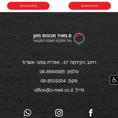
פרטים נוספים
פרטים נוספים
רחוב הקידמה 47 , אזה"ת צפוני אשדוד
טלפון: 08-8564585
פקס: 08-8533304
מייל: office@s-meir.co.il