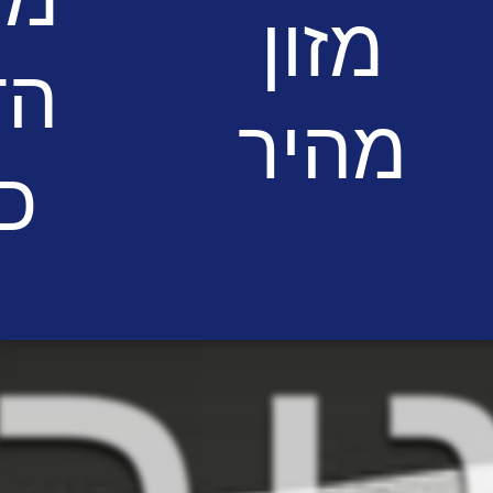
מזון
הד
מהיר
כ