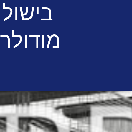
בישול
מודולרי