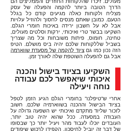
מעולים. זיכרו שהלקוחות החוזרים והממליצים הם
הדרך הטובה ביותר להקמה והפעלה של עסק
מצליח ולקוחות כאלה מגיעים קודם כל בגלל
הטעם. כמובן שאתם מנסים לחסוך ולהוזיל עלויות
אבל לא על חשבון ירידה באיכות חומרי הגלם.
השקיעו בבשר טרי ואיכותי, ירקות וסלטים מעולים,
טחינה, חומוס, פיתות משובחות וכל מה שצריך
בשביל שללקוחות שלכם יהיה ביס מושלם. הטיפ
הזה נכון כמו גם
ציוד להקמה של מסעדת שווארמה
אבל גם להפעלה השוטפת שלה לאורך זמן.
השקיעו בציוד בישול והכנה
איכותי שיאפשר לכם עבודה
נוחה ויעילה
אחרי ש"טיפלנו" בחומרי הגלם הגיע הזמן לטפל
בציוד הבישול וההכנה בשווארמיה שלכם. חשוב
לזכור שליוד מתקדם ואיכותי יש השפעה גדולה על
העבודה במסעדה. ככל שהוא יהיה טוב יותר,
העובדים יוכלו לעבוד מהר ויעיל יותר כך שבסופו
של דבר זה יוביל לחיסכון. הקפידו לרכוש שיפודים