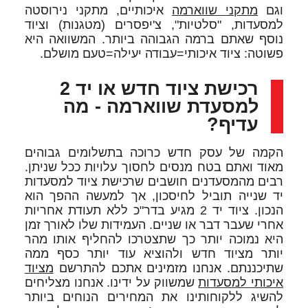
וגם
מתקני שווארמה
איכותיים, מתקני נירוסטה
למסעדות, "סלטיות", צ'יפסרים (מטגנות) וציוד
נוסף שאתם ברמה הגבוהה ביותר. המשוואה היא
פשוטה: ציוד איכותי=עבודה יעילה=טעם מושלם.
רכישת ציוד חדש או יד 2
למסעדת שווארמה - מה
עדיף?
הקמה של עסק חדש כרוכה בתשלומים גבוהים
מאוד ואתם בטח מנסים לחסוך עלויות ככל שניתן.
רבים מהמסעדנים חושבים שרכישת ציוד למסעדות
יד שנייה תוביל לחיסכון, אך למעשה ההפך הוא
הנכון. ציוד יד 2 מגיע בדר"כ ללא תעודת אחריות
אחרי שעבר דבר או שניים. העמידות שלו לאורך זמן
היא נמוכה יותר כך שתצטרכו להחליף אותו מהר
יותר מציוד חדש ולהוציא עוד יותר כסף ממה
שתיכננתם. אנחנו מזמינים אתכם להתרשם
מציוד
איכותי למסעדות
שמשווק על ידינו. אנחנו מצליחים
להשיג ללקוחותינו את המחירים הנוחים ביותר