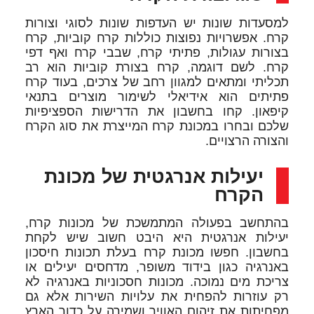
למסעדות שונות יש העדפות שונות לסוגי וצורות
קרח. אפשרויות נפוצות כוללות קרח קוביות, קרח
בצורות עגולות, פתיתי קרח, שבבי קרח ואף דפי
קרח. לשם דוגמה, קרח בצורת קוביות הוא רב
תכליתי ומתאים למגוון רחב של צרכים, בעוד קרח
פתיתים הוא אידיאלי לשימור מוצרים בתנאי
קיפאון. קחו בחשבון את הדרישות הספציפיות
שלכם ובחרו במכונת קרח המייצרת את סוג הקרח
והצורה הרצויים.
יעילות אנרגטית של מכונת
הקרח
בהתחשב בפעולה המתמשכת של מכונות קרח,
יעילות אנרגטית היא היבט חשוב שיש לקחת
בחשבון. חפשו מכונת קרח בעלת תכונות חיסכון
באנרגיה כגון בידוד משופר, מדחסים יעילים או
צריכת מים נמוכה. מכונות חסכוניות באנרגיה לא
רק עוזרות להפחית את עלויות השירות אלא גם
מפחיתות את זיהום האוויר ושמירה על כדור הארץ