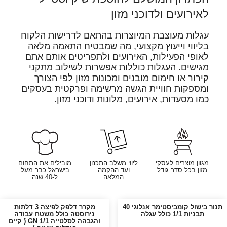
לאירועים ולדוכני מזון
עגלות מעוצבת המיוצרות בהתאם לדרישות הלקוח
בליווי וייעוץ מקצועי, מה שמבטיח התאמה מלאה
לאופי הפעילות, האירועים ולתפריטים אותם אתם
מגישים. העגלות כוללות אפשרות לשילוב מתקני
קירור או חימום מובנים ומכונות מזון לפי הצורך
ומספקות חוויית הגשה מרשימה ופרקטית בעסקים
כמו מסעדות, אירועים, מלונות ודוכני מזון.
מגוון מוצרים לעסקי
ליווי משלב התכנון
מובילים את התחום
מזון בכל סדר גודל
ועד ההקמה
בישראל כבר מעל
המלאה
ל-40 שנה
תנור בישול קומביסטימר אנלוגי 40
מקרר דלפק לפיצה 3 דלתות
תבניות 1/1 כולל עגלה
נירוסטה כולל משטח עבודה
והגבהה לסלטייה 1/1 GN ׁ( קיים