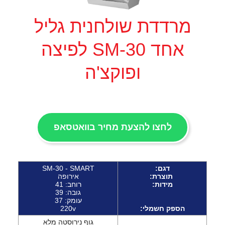
מרדדת שולחנית גליל
אחד SM-30 לפיצה
ופוקצ'ה
לחצו להצעת מחיר בוואטסאפ
דגם:
SM-30 - SMART
תוצרת:
אירופה
מידות:
רוחב: 41
גובה: 39
עומק: 37
הספק
חשמלי:
220v
גוף נירוסטה מלא