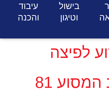
ר
בישול
עיבוד
ה
וטיגון
והכנה
ע לפיצה
גז– רוחב המסוע 81