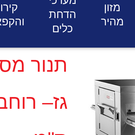
מערכי
מזון
קירו
הדחת
מהיר
והקפא
כלים
תנור מסו