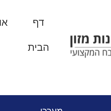
דף
או
הבית
סדי
תנורים תעשייתיים וארונות ח
סוע לפיצה גז– רוחב המסוע 81 ס"מ