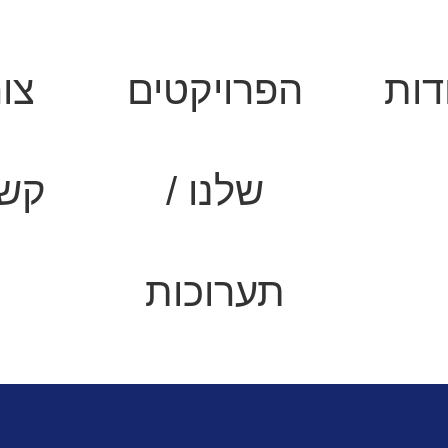
דות
הפרויקטים
צו
שלנו /
קש
תערוכות
ימום
תנורים לפיצריות
תנור