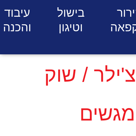
רור
בישול
עיבוד
קפאה
וטיגון
והכנה
ילר / שוק