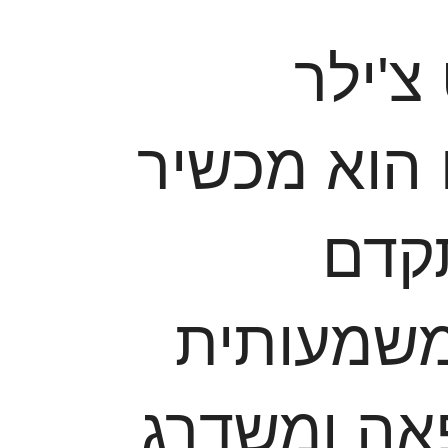
'ילר
הוא מכשיר
קדם
שמעותית
אה ומשדרג