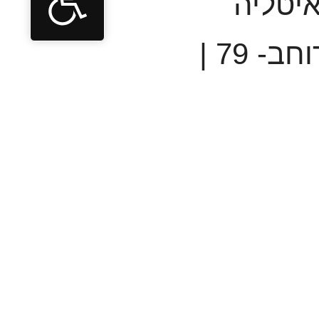
איטליה
מידות: רוחב- 79 |
פרטורה: עד
וספים:
תבניות