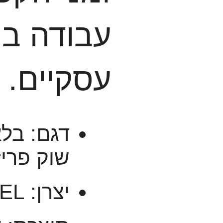
עבודה ב
עסקיים.
דגם: בלא
שוק פריזר 5 מ
יצרן: MIREL