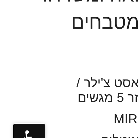
מטבחים
סט צ'ילר /
גשים