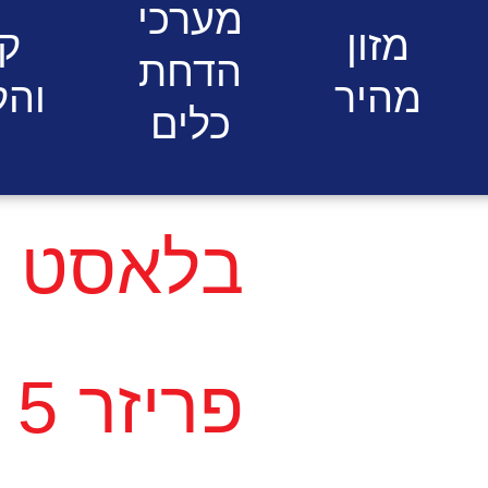
מערכי
מזון
קי
הדחת
מהיר
וה
כלים
בלאסט צ'
פריזר 5 מגשים