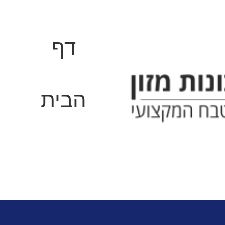
דף
הבית
מוסדי
פתרונות קירור והקפאה 
ם
בלאסט צ'ילר / שוק פריזר 5 מגשים