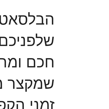
הבלסאט צ
שלפניכם 
חכם ומת
שמקצר מ
זמני הקפ