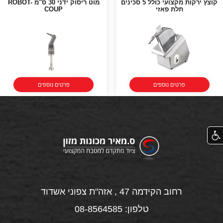
קוצץ ירקות מקצועי כולל 5 סכינים
מוט ריסוק ידני 30 ס"מ ROBOT-
תלת פאזי
COUP
פרטים נוספים
פרטים נוספים
רחוב הקידמה 47 , אזה"ת צפוני אשדוד
טלפון: 08-8564585